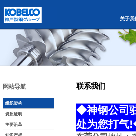
本文は歩く
大きいメニューのショートカット方式
关于我
联系我们
网站导航
组织架构
◆神钢公司
资质证明
处为您打气!
主要沿革
知识产权